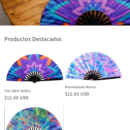
Productos Destacados
Marmoleado Rosita
Flor (Best Seller)
Precio
$12.00 USD
Precio
$12.00 USD
habitual
habitual