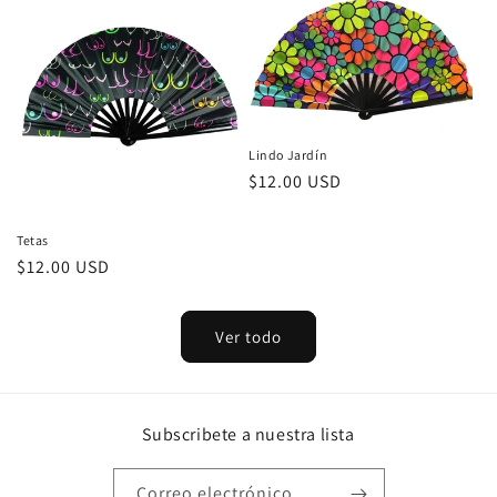
Lindo Jardín
Precio
$12.00 USD
habitual
Tetas
Precio
$12.00 USD
habitual
Ver todo
Subscribete a nuestra lista
Correo electrónico