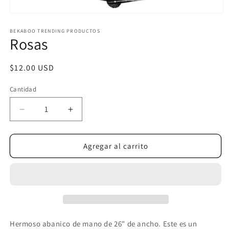
Abrir
elemento
multimedia
BEKABOO TRENDING PRODUCTOS
Rosas
1
en
una
ventana
Precio
$12.00 USD
modal
habitual
Cantidad
Reducir
Aumentar
cantidad
cantidad
para
para
Rosas
Rosas
Agregar al carrito
Hermoso abanico de mano de 26" de ancho. Este es un