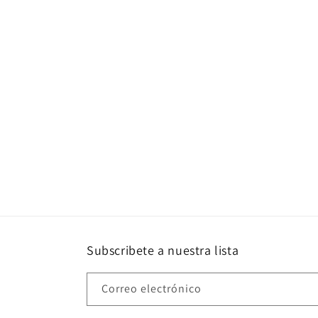
c
c
i
ó
n
:
Subscribete a nuestra lista
Correo electrónico