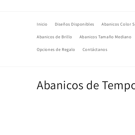
Ir
directamente
al contenido
Inicio
Diseños Disponibles
Abanicos Color S
Abanicos de Brillo
Abanicos Tamaño Mediano
Opciones de Regalo
Contáctanos
C
Abanicos de Temp
o
l
e