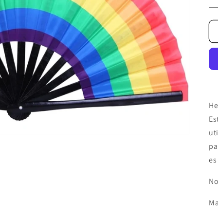
He
Es
ut
pa
es
No
Ma