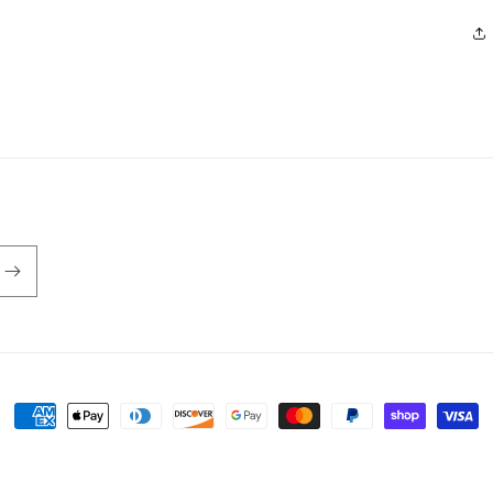
Formas
de
pago