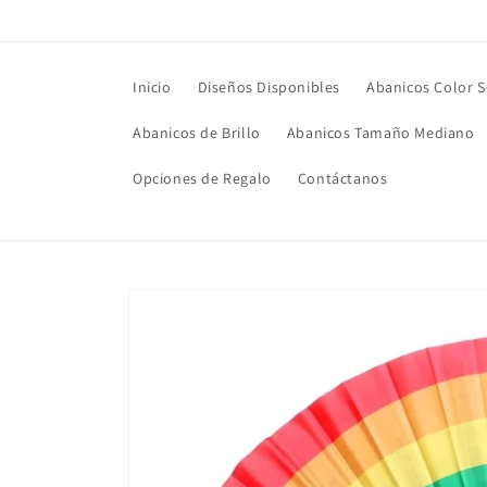
Ir
directamente
al contenido
Inicio
Diseños Disponibles
Abanicos Color S
Abanicos de Brillo
Abanicos Tamaño Mediano
Opciones de Regalo
Contáctanos
Ir
directamente
a la
información
del producto