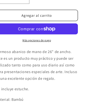
Reducir
Aumentar
cantidad
cantidad
para
para
Arcoíris
Arcoíris
Agregar al carrito
🌈
🌈
Más opciones de pago
rmoso abanico de mano de 26" de ancho.
te es un producto muy práctico y puede ser
ilizado tanto como para uso diario así como
ra presentaciones especiales de arte. Incluso
 una excelente opción de regalo.
 incluye estuche.
terial: Bambú