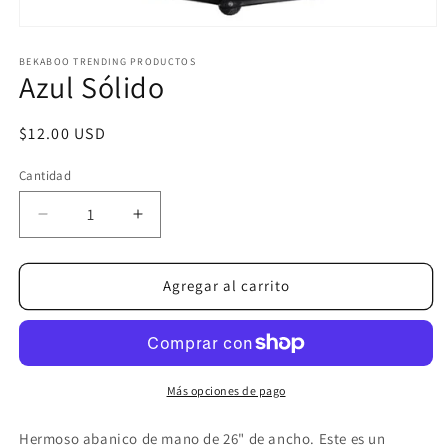
Abrir
elemento
multimedia
BEKABOO TRENDING PRODUCTOS
Azul Sólido
1
en
una
ventana
Precio
$12.00 USD
modal
habitual
Cantidad
Reducir
Aumentar
cantidad
cantidad
para
para
Azul
Azul
Agregar al carrito
Sólido
Sólido
Más opciones de pago
Hermoso abanico de mano de 26" de ancho. Este es un