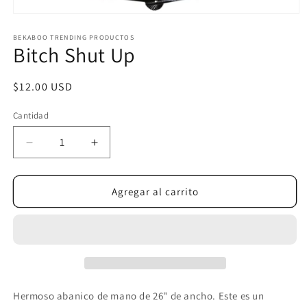
Abrir
elemento
multimedia
BEKABOO TRENDING PRODUCTOS
Bitch Shut Up
1
en
una
ventana
Precio
$12.00 USD
modal
habitual
Cantidad
Reducir
Aumentar
cantidad
cantidad
para
para
Bitch
Bitch
Agregar al carrito
Shut
Shut
Up
Up
Hermoso abanico de mano de 26" de ancho. Este es un