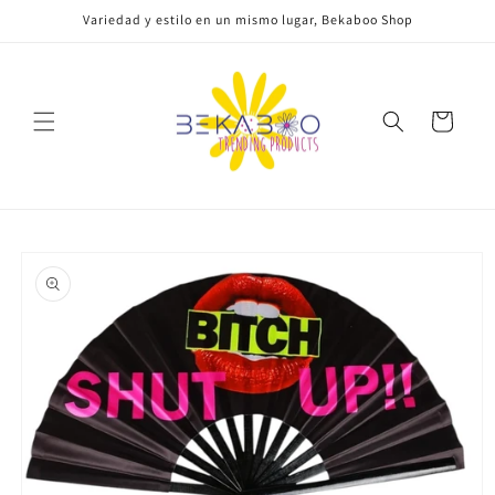
Ir
Variedad y estilo en un mismo lugar, Bekaboo Shop
directamente
al contenido
Carrito
Ir
directamente
a la
información
del producto