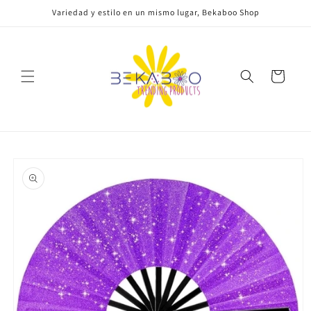
Ir
Variedad y estilo en un mismo lugar, Bekaboo Shop
directamente
al contenido
Carrito
Ir
directamente
a la
información
del producto