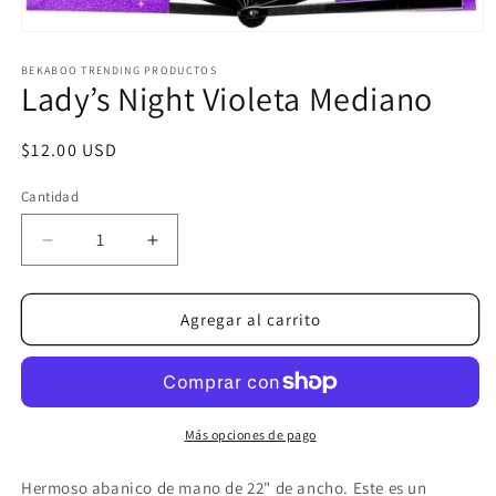
Abrir
elemento
multimedia
BEKABOO TRENDING PRODUCTOS
Lady’s Night Violeta Mediano
1
en
una
ventana
Precio
$12.00 USD
modal
habitual
Cantidad
Reducir
Aumentar
cantidad
cantidad
para
para
Lady’s
Lady’s
Agregar al carrito
Night
Night
Violeta
Violeta
Mediano
Mediano
Más opciones de pago
Hermoso abanico de mano de 22" de ancho. Este es un