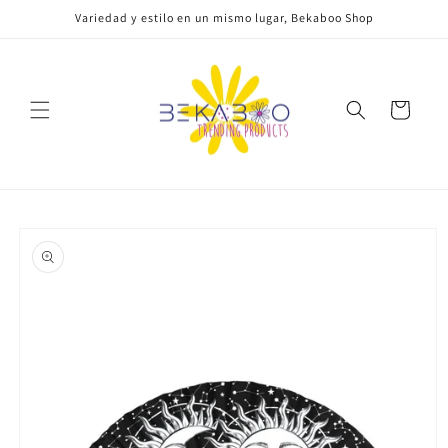
Ir
Variedad y estilo en un mismo lugar, Bekaboo Shop
directamente
al contenido
Carrito
Ir
directamente
a la
información
del producto