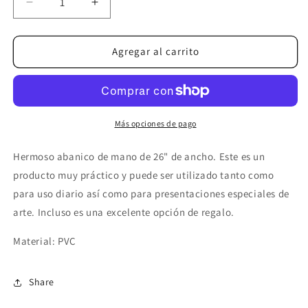
Reducir
Aumentar
cantidad
cantidad
para
para
Luna
Luna
Agregar al carrito
y
y
Sol
Sol
Más opciones de pago
Hermoso abanico de mano de 26" de ancho. Este es un
producto muy práctico y puede ser utilizado tanto como
para uso diario así como para presentaciones especiales de
arte. Incluso es una excelente opción de regalo.
Material: PVC
Share