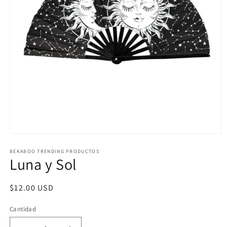
Abrir
elemento
multimedia
BEKABOO TRENDING PRODUCTOS
Luna y Sol
1
en
una
ventana
Precio
$12.00 USD
modal
habitual
Cantidad