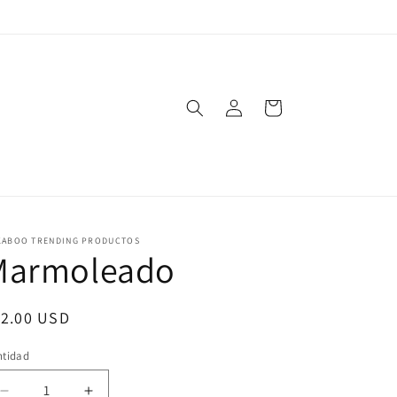
Iniciar
Carrito
sesión
KABOO TRENDING PRODUCTOS
Marmoleado
ecio
12.00 USD
bitual
ntidad