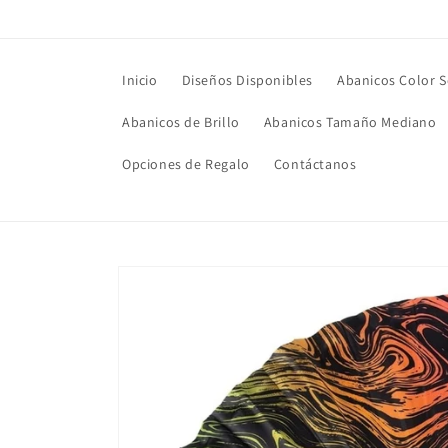
Ir
directamente
al contenido
Inicio
Diseños Disponibles
Abanicos Color S
Abanicos de Brillo
Abanicos Tamaño Mediano
Opciones de Regalo
Contáctanos
Ir
directamente
a la
información
del producto