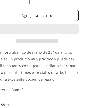
Reducir
Aumentar
cantidad
cantidad
para
para
Marmoleado
Marmoleado
Agregar al carrito
rmoso abanico de mano de 26" de ancho.
te es un producto muy práctico y puede ser
ilizado tanto como para uso diario así como
ra presentaciones especiales de arte. Incluso
 una excelente opción de regalo.
terial: Bambú
Share