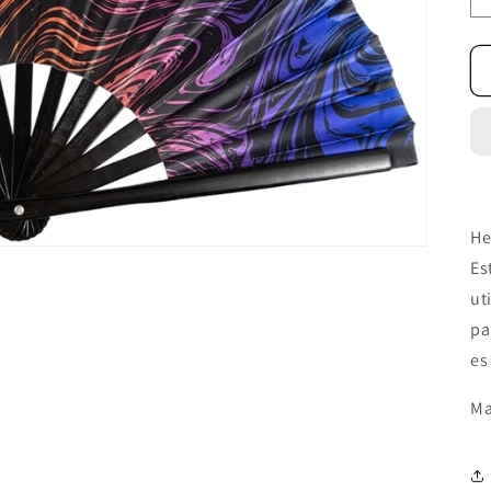
He
Es
ut
pa
es
Ma