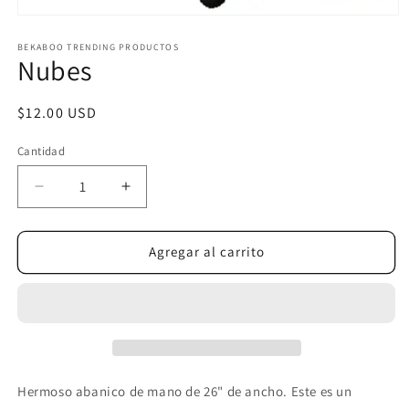
Abrir
elemento
multimedia
BEKABOO TRENDING PRODUCTOS
Nubes
1
en
una
ventana
Precio
$12.00 USD
modal
habitual
Cantidad
Reducir
Aumentar
cantidad
cantidad
para
para
Nubes
Nubes
Agregar al carrito
Hermoso abanico de mano de 26" de ancho. Este es un