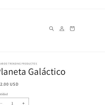
Iniciar
Carrito
sesión
KABOO TRENDING PRODUCTOS
laneta Galáctico
ecio
12.00 USD
bitual
ntidad