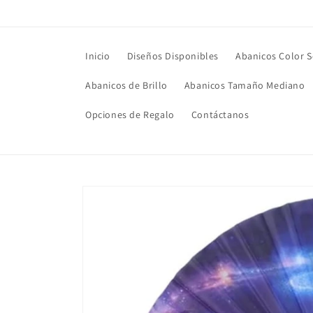
Ir
directamente
al contenido
Inicio
Diseños Disponibles
Abanicos Color S
Abanicos de Brillo
Abanicos Tamaño Mediano
Opciones de Regalo
Contáctanos
Ir
directamente
a la
información
del producto