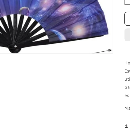
He
Es
ut
pa
es
Ma