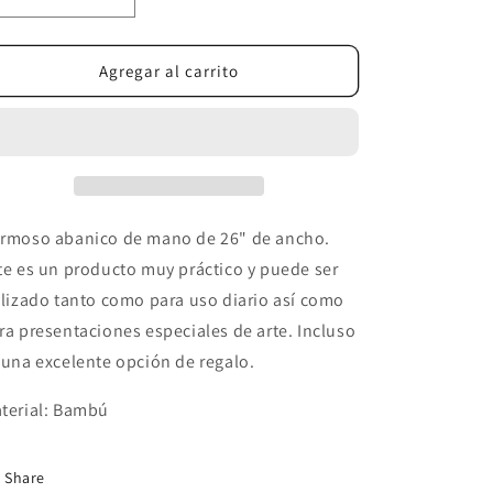
Reducir
Aumentar
cantidad
cantidad
para
para
Planeta
Planeta
Agregar al carrito
Galáctico
Galáctico
rmoso abanico de mano de 26" de ancho.
te es un producto muy práctico y puede ser
ilizado tanto como para uso diario así como
ra presentaciones especiales de arte. Incluso
 una excelente opción de regalo.
terial: Bambú
Share